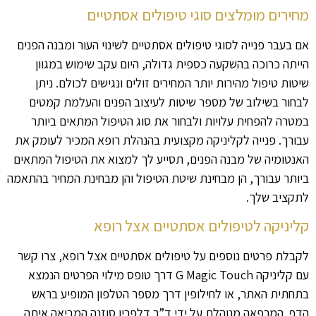
מחירים מומלצים סוגי טיפולים אסתטיים
אם בעבר פנייה לסוגי טיפולים אסתטיים לשינוי העור ומבנה הפנים
הייתה כרוכה בהשקעה כספית גדולה, היום עקב שימוש במגוון
שיטות טיפול מהירות יותר המחירים זולים ונגישים לכולם. ניתן
לבחור בשילוב של מספר שיטות לעיצוב הפנים והעלמת קמטים
במטרה להפחית עלויות ולבחור את סוג הטיפול המתאים ביותר
עבורך. פנייה לקליניקה מקצועית בהנהלת רופא המכיר לעומק את
האנטומיה של מבנה הפנים, תסייע לך למצוא את הטיפול המתאים
ביותר עבורך, הן מבחינת שיטת הטיפול והן מבחינת המחיר בהתאמה
לתקציב שלך.
קליניקה לטיפולים אסתטיים אצל רופא
לקבלת פרטים נוספים על טיפולים אסתטיים אצל רופא, צרו קשר
עם קליניקה G Magic Touch דרך טופס מילוי הפרטים הנמצא
בתחתית האתר, או לחילופין דרך מספר הטלפון המופיע בראש
הדף. המרפאה מנוהלת על ידי ד”ר דלפרין סוזנה המביאה איתה